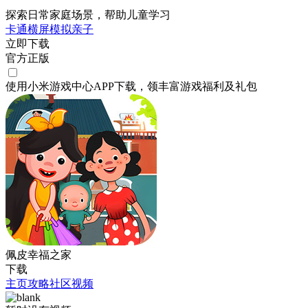
探索日常家庭场景，帮助儿童学习
卡通
横屏
模拟
亲子
立即下载
官方正版
使用小米游戏中心APP
下载
，领丰富游戏
福利
及
礼包
佩皮幸福之家
下载
主页
攻略
社区
视频