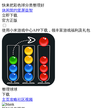
快来把彩色球分类整理好
休闲
简约
竖屏
益智
立即下载
官方正版
使用小米游戏中心APP
下载
，领丰富游戏
福利
及
礼包
整理球球
下载
主页
攻略
社区
视频