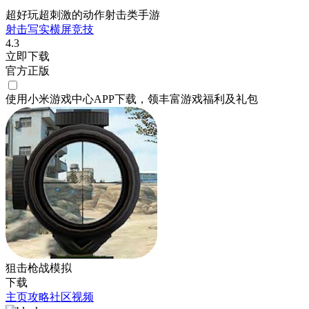
超好玩超刺激的动作射击类手游
射击
写实
横屏
竞技
4.3
立即下载
官方正版
使用小米游戏中心APP
下载
，领丰富游戏
福利
及
礼包
狙击枪战模拟
下载
主页
攻略
社区
视频