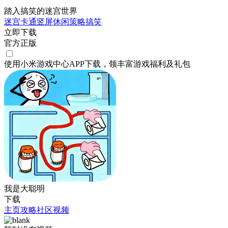
踏入搞笑的迷宫世界
迷宫
卡通
竖屏
休闲
策略
搞笑
立即下载
官方正版
使用小米游戏中心APP
下载
，领丰富游戏
福利
及
礼包
我是大聪明
下载
主页
攻略
社区
视频