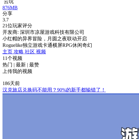
云玩
876MB
分享
3.7
21位玩家评分
开发商: 深圳市凉屋游戏科技有限公司
小红帽的异界冒险，月圆之夜联动开启
Roguelike
独立游戏
卡通
横屏
RPG
休闲
奇幻
主页
攻略
社区
视频
11个视频
热门
|
最新
|
最赞
上传我的视频
186天前
汉克旅店兑换码不能用？90%的新手都输错了！