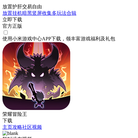
放置护肝交易自由
放置挂机
暗黑
竖屏
收集
多玩法合辑
立即下载
官方正版
使用小米游戏中心APP
下载
，领丰富游戏
福利
及
礼包
荣耀冒险王
下载
主页
攻略
社区
视频