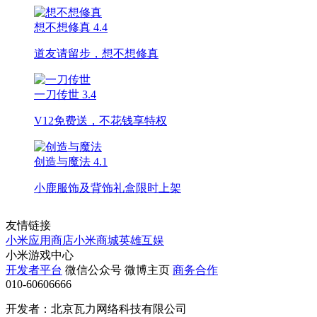
想不想修真
4.4
道友请留步，想不想修真
一刀传世
3.4
V12免费送，不花钱享特权
创造与魔法
4.1
小鹿服饰及背饰礼盒限时上架
友情链接
小米应用商店
小米商城
英雄互娱
小米游戏中心
开发者平台
微信公众号
微博主页
商务合作
010-60606666
开发者：北京瓦力网络科技有限公司