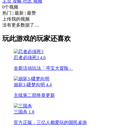
主页
攻略
社区
视频
0个视频
热门
|
最新
|
最赞
上传我的视频
没有更多数据了....
玩此游戏的玩家还喜欢
忍者必须死3
4.6
全新活动玩法「寻宝大冒险」
崩坏3-曙梦向明
4.4
主线第二部终章更新
三国杀
1.8
官方正版，三亿人都爱玩的国民桌游