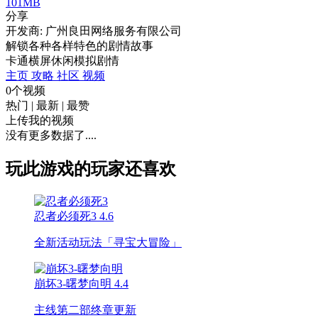
101MB
分享
开发商: 广州良田网络服务有限公司
解锁各种各样特色的剧情故事
卡通
横屏
休闲
模拟
剧情
主页
攻略
社区
视频
0个视频
热门
|
最新
|
最赞
上传我的视频
没有更多数据了....
玩此游戏的玩家还喜欢
忍者必须死3
4.6
全新活动玩法「寻宝大冒险」
崩坏3-曙梦向明
4.4
主线第二部终章更新