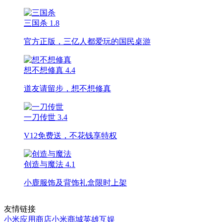
三国杀
1.8
官方正版，三亿人都爱玩的国民桌游
想不想修真
4.4
道友请留步，想不想修真
一刀传世
3.4
V12免费送，不花钱享特权
创造与魔法
4.1
小鹿服饰及背饰礼盒限时上架
友情链接
小米应用商店
小米商城
英雄互娱