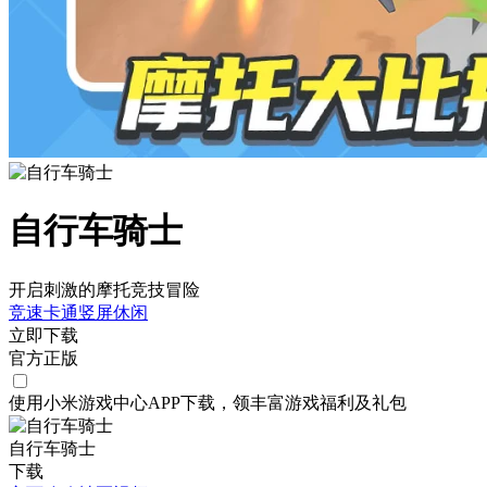
自行车骑士
开启刺激的摩托竞技冒险
竞速
卡通
竖屏
休闲
立即下载
官方正版
使用小米游戏中心APP
下载
，领丰富游戏
福利
及
礼包
自行车骑士
下载