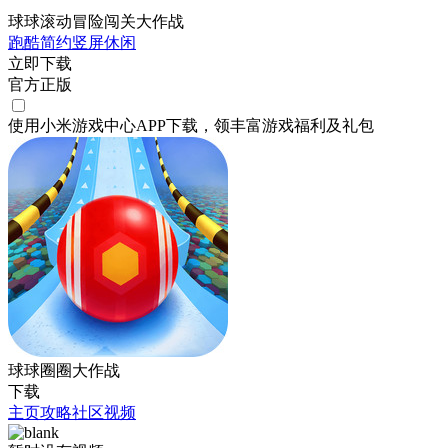
球球滚动冒险闯关大作战
跑酷
简约
竖屏
休闲
立即下载
官方正版
使用小米游戏中心APP
下载
，领丰富游戏
福利
及
礼包
球球圈圈大作战
下载
主页
攻略
社区
视频