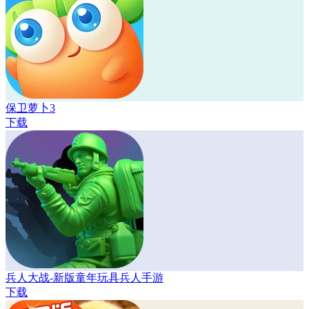
保卫萝卜3
下载
兵人大战-新版童年玩具兵人手游
下载