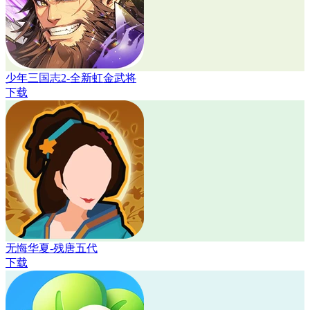
少年三国志2-全新虹金武将
下载
无悔华夏-残唐五代
下载