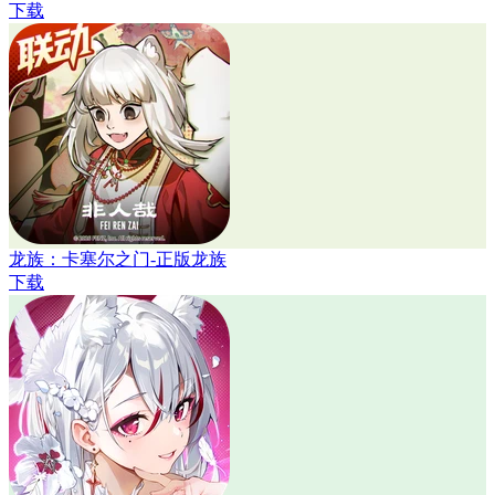
下载
龙族：卡塞尔之门-正版龙族
下载