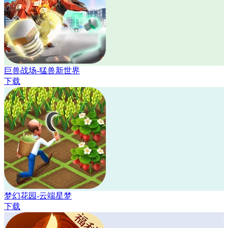
巨兽战场-猛兽新世界
下载
梦幻花园-云端星梦
下载