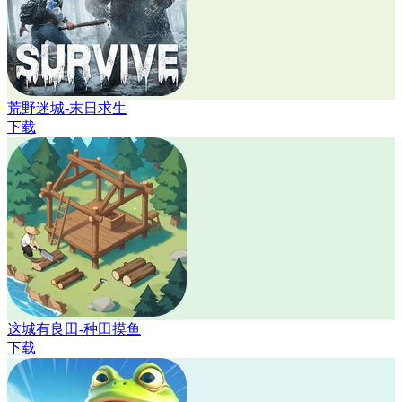
荒野迷城-末日求生
下载
这城有良田-种田摸鱼
下载