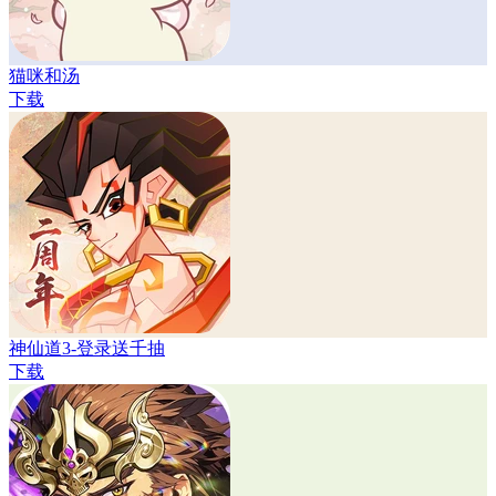
猫咪和汤
下载
神仙道3-登录送千抽
下载