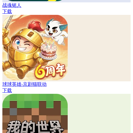
战魂铭人
下载
球球英雄-京剧猫联动
下载