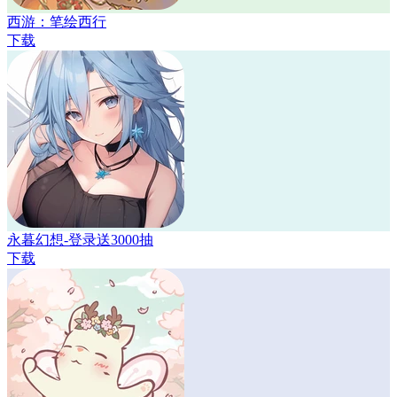
西游：笔绘西行
下载
永暮幻想-登录送3000抽
下载