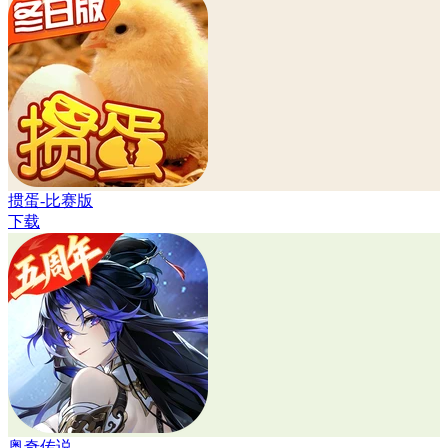
掼蛋-比赛版
下载
奥奇传说