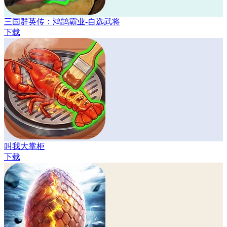
三国群英传：鸿鹄霸业-自选武将
下载
叫我大掌柜
下载