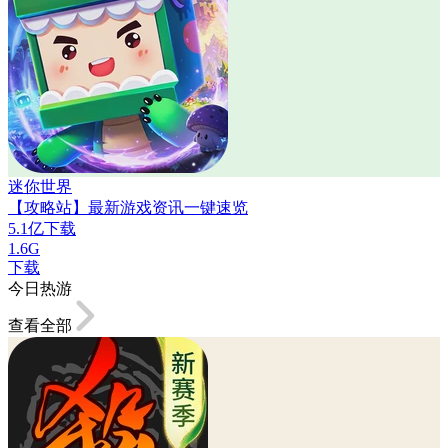
迷你世界
【攻略站】最新游戏资讯一键速览
5.1亿下载
1.6G
下载
今日热游
查看全部