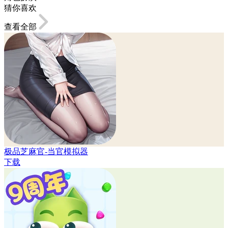
猜你喜欢
查看全部
极品芝麻官-当官模拟器
下载