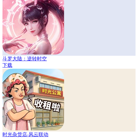
斗罗大陆：逆转时空
下载
时光杂货店-风云联动