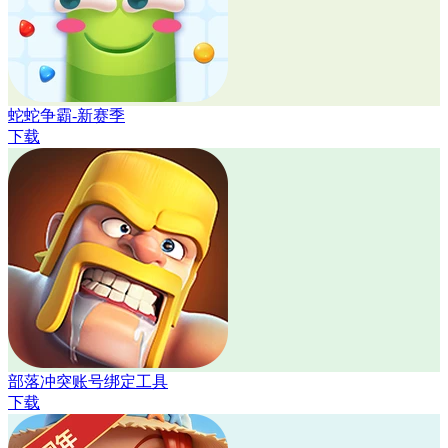
蛇蛇争霸-新赛季
下载
部落冲突账号绑定工具
下载