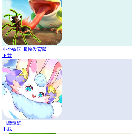
小小蚁国-超快发育版
下载
口袋觉醒
下载