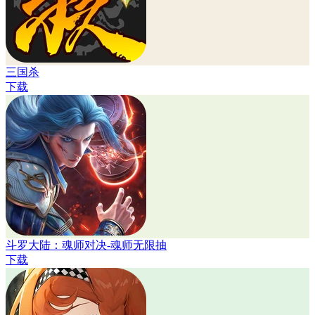
三国杀
下载
斗罗大陆：魂师对决-魂师无限抽
下载