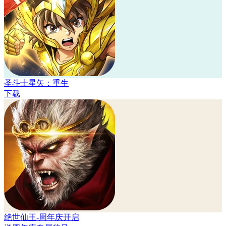
圣斗士星矢：重生
下载
绝世仙王-周年庆开启