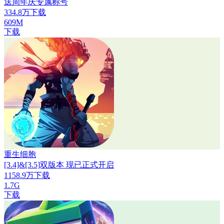
送周年庆专属称号
334.8万下载
609M
下载
重生细胞
[3.4]&[3.5]双版本 现已正式开启
1158.9万下载
1.7G
下载