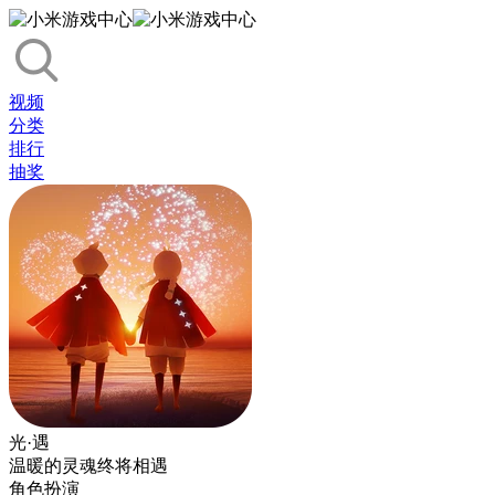
视频
分类
排行
抽奖
光·遇
温暖的灵魂终将相遇
角色扮演