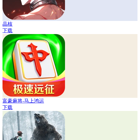
晶核
下载
富豪麻将-马上鸿运
下载