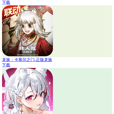
下载
龙族：卡塞尔之门-正版龙族
下载