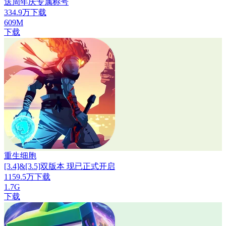
送周年庆专属称号
334.9万下载
609M
下载
重生细胞
[3.4]&[3.5]双版本 现已正式开启
1159.5万下载
1.7G
下载