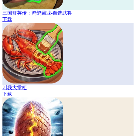
三国群英传：鸿鹄霸业-自选武将
下载
叫我大掌柜
下载