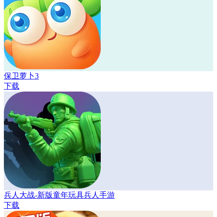
保卫萝卜3
下载
兵人大战-新版童年玩具兵人手游
下载