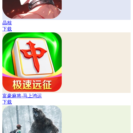
晶核
下载
富豪麻将-马上鸿运
下载