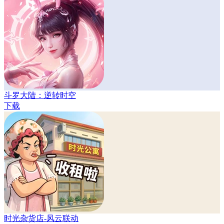
斗罗大陆：逆转时空
下载
时光杂货店-风云联动