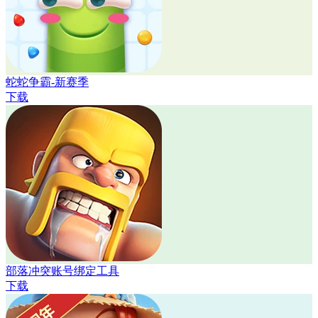
蛇蛇争霸-新赛季
下载
部落冲突账号绑定工具
下载