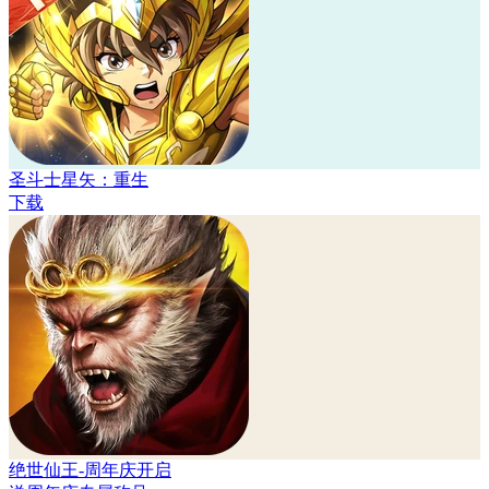
圣斗士星矢：重生
下载
绝世仙王-周年庆开启