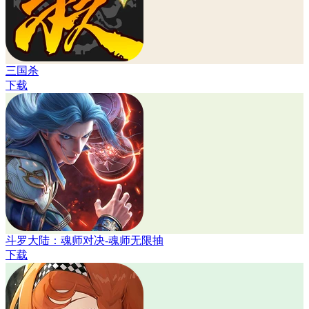
三国杀
下载
斗罗大陆：魂师对决-魂师无限抽
下载