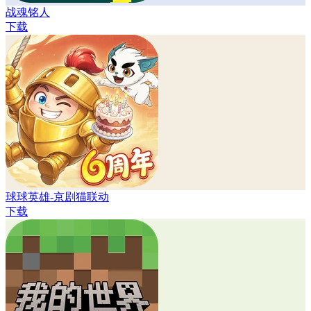
战魂铭人
下载
球球英雄-京剧猫联动
下载