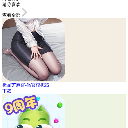
猜你喜欢
查看全部
极品芝麻官-当官模拟器
下载