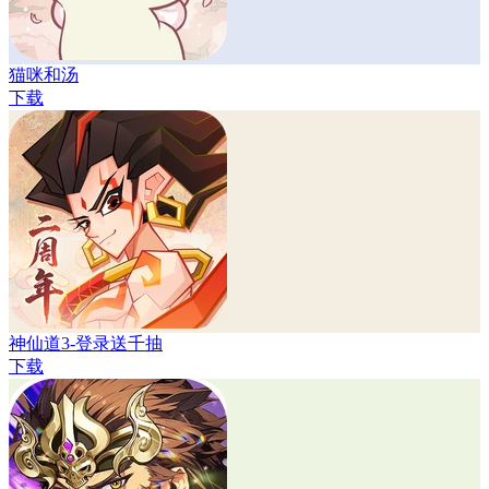
猫咪和汤
下载
神仙道3-登录送千抽
下载