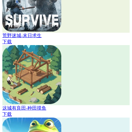
荒野迷城-末日求生
下载
这城有良田-种田摸鱼
下载