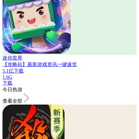
迷你世界
【攻略站】最新游戏资讯一键速览
5.1亿下载
1.6G
下载
今日热游
查看全部