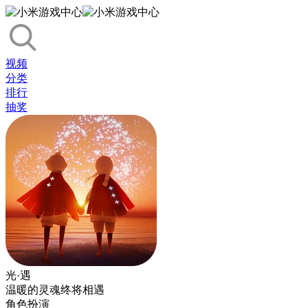
视频
分类
排行
抽奖
光·遇
温暖的灵魂终将相遇
角色扮演