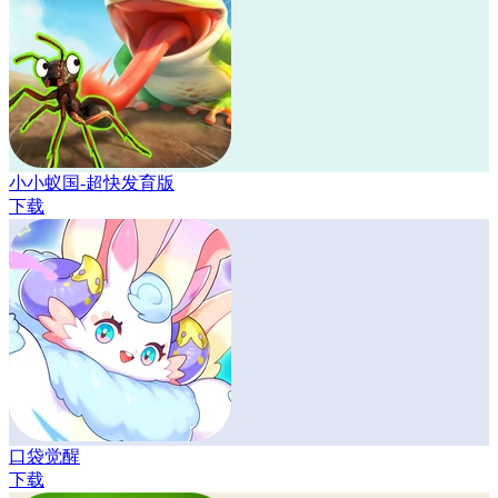
小小蚁国-超快发育版
下载
口袋觉醒
下载