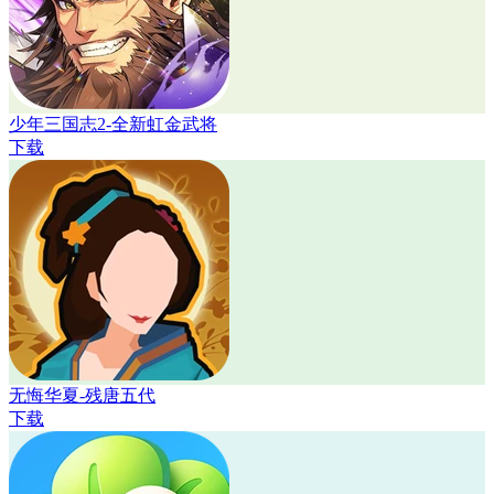
少年三国志2-全新虹金武将
下载
无悔华夏-残唐五代
下载