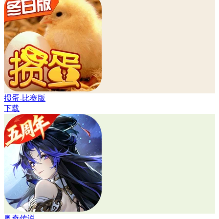
掼蛋-比赛版
下载
奥奇传说