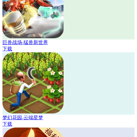
巨兽战场-猛兽新世界
下载
梦幻花园-云端星梦
下载