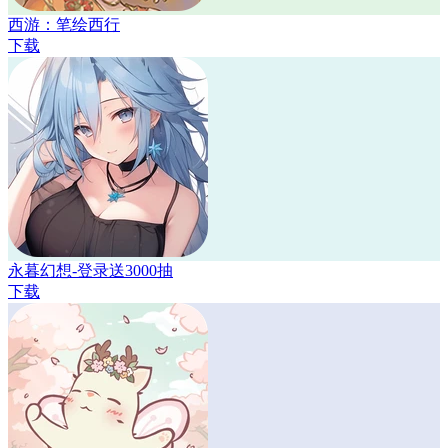
西游：笔绘西行
下载
永暮幻想-登录送3000抽
下载