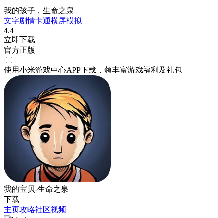
我的孩子，生命之泉
文字剧情
卡通
横屏
模拟
4.4
立即下载
官方正版
使用小米游戏中心APP
下载
，领丰富游戏
福利
及
礼包
我的宝贝-生命之泉
下载
主页
攻略
社区
视频