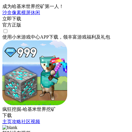
成为哈基米世界挖矿第一人！
沙盒
像素
横屏
休闲
立即下载
官方正版
使用小米游戏中心APP
下载
，领丰富游戏
福利
及
礼包
疯狂挖掘-哈基米世界挖矿
下载
主页
攻略
社区
视频