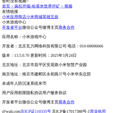
暂时没有视频~
首页
>
疯狂挖掘-哈基米世界挖矿
>
视频
友情链接
小米应用商店
小米商城
英雄互娱
小米游戏中心
开发者平台
微信公众号
微博主页
商务合作
应用名称：小米游戏中心
开发者：北京瓦力网络科技有限公司 电话：010-60606666
版本：13.5.0.70 更新时间：2025年3月24日
北京地址：北京市昌平区安居路小米智慧产业园
南京地址：南京市建邺区永初路37号小米华东总部
未成年人防沉迷系统
米币
用户应用权限
隐私协议
用户服务协议
开发者平台
微信公众号
微博主页
商务合作
@wali.com
京ICP证110335号
京ICP备17017388号-1
营业执照