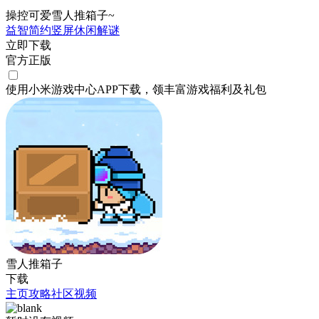
操控可爱雪人推箱子~
益智
简约
竖屏
休闲
解谜
立即下载
官方正版
使用小米游戏中心APP
下载
，领丰富游戏
福利
及
礼包
雪人推箱子
下载
主页
攻略
社区
视频