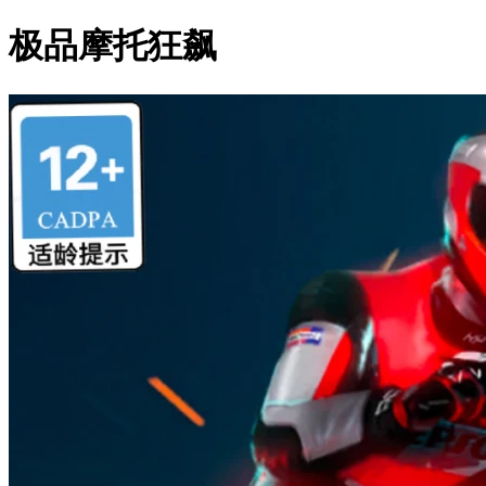
极品摩托狂飙