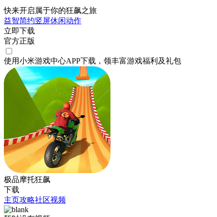
快来开启属于你的狂飙之旅
益智
简约
竖屏
休闲
动作
立即下载
官方正版
使用小米游戏中心APP
下载
，领丰富游戏
福利
及
礼包
极品摩托狂飙
下载
主页
攻略
社区
视频