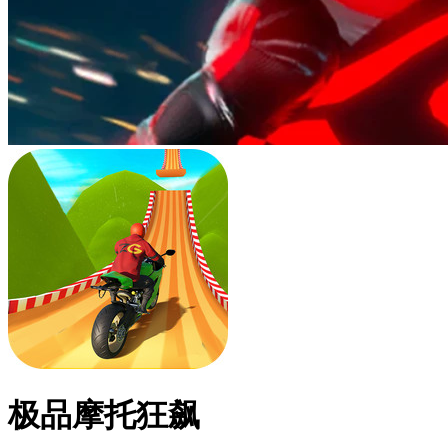
极品摩托狂飙