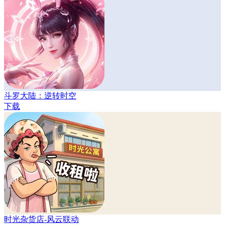
斗罗大陆：逆转时空
下载
时光杂货店-风云联动