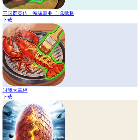
三国群英传：鸿鹄霸业-自选武将
下载
叫我大掌柜
下载