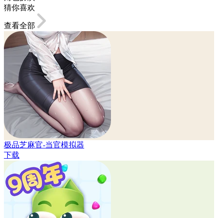
猜你喜欢
查看全部
极品芝麻官-当官模拟器
下载