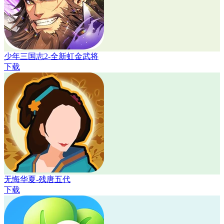
少年三国志2-全新虹金武将
下载
无悔华夏-残唐五代
下载