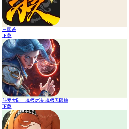
三国杀
下载
斗罗大陆：魂师对决-魂师无限抽
下载