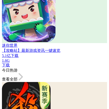
迷你世界
【攻略站】最新游戏资讯一键速览
5.1亿下载
1.6G
下载
今日热游
查看全部