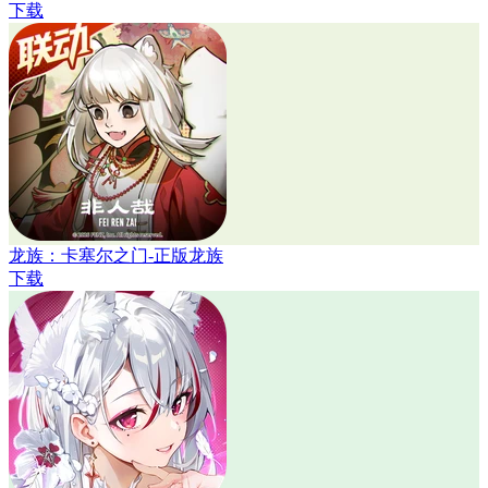
下载
龙族：卡塞尔之门-正版龙族
下载