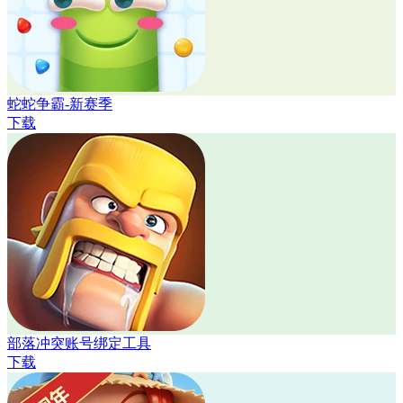
蛇蛇争霸-新赛季
下载
部落冲突账号绑定工具
下载