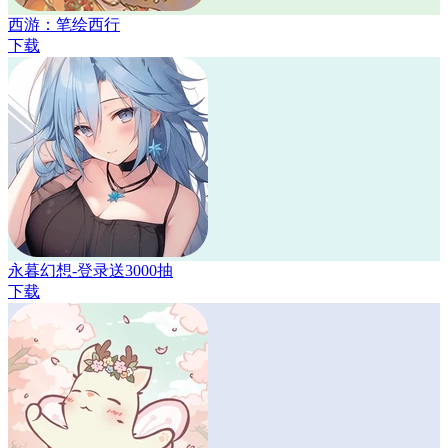
西游：笔绘西行
下载
永暮幻想-登录送3000抽
下载