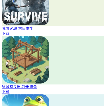
荒野迷城-末日求生
下载
这城有良田-种田摸鱼
下载