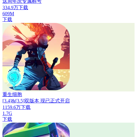
送周年庆专属称号
334.9万下载
609M
下载
重生细胞
[3.4]&[3.5]双版本 现已正式开启
1159.6万下载
1.7G
下载