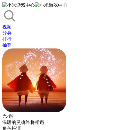
视频
分类
排行
抽奖
光·遇
温暖的灵魂终将相遇
角色扮演