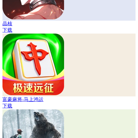
晶核
下载
富豪麻将-马上鸿运
下载