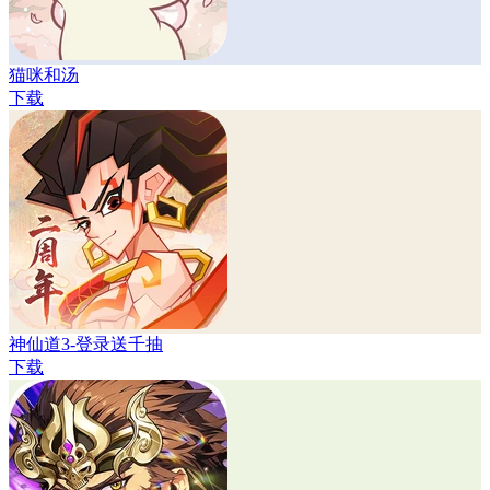
猫咪和汤
下载
神仙道3-登录送千抽
下载