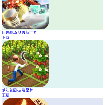
巨兽战场-猛兽新世界
下载
梦幻花园-云端星梦
下载