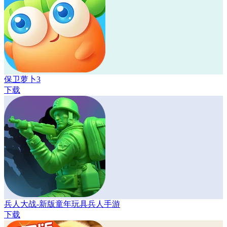
保卫萝卜3
下载
兵人大战-新版童年玩具兵人手游
下载