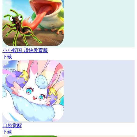
小小蚁国-超快发育版
下载
口袋觉醒
下载