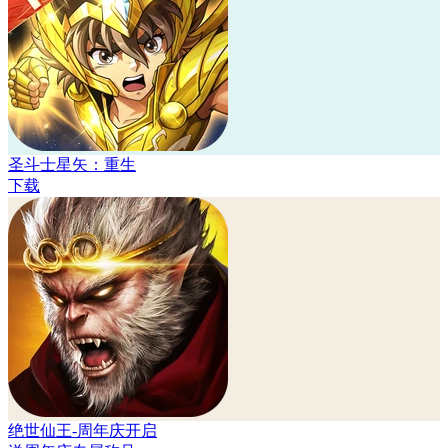
圣斗士星矢：重生
下载
绝世仙王-周年庆开启