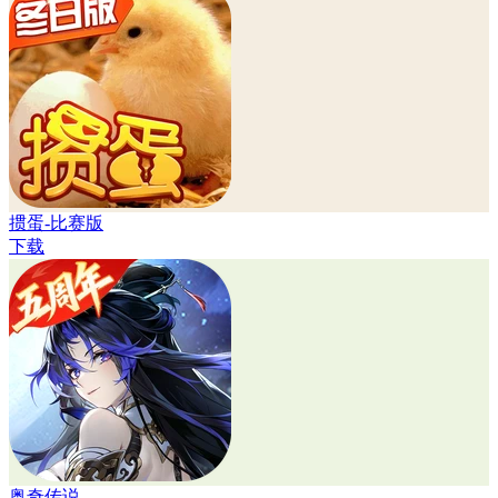
掼蛋-比赛版
下载
奥奇传说