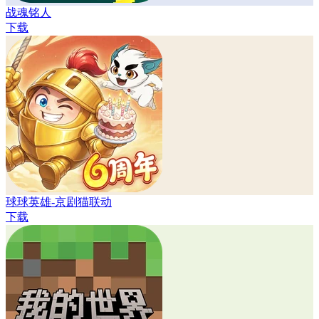
战魂铭人
下载
球球英雄-京剧猫联动
下载