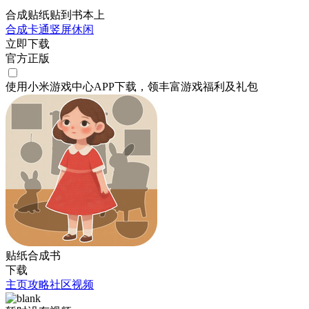
合成贴纸贴到书本上
合成
卡通
竖屏
休闲
立即下载
官方正版
使用小米游戏中心APP
下载
，领丰富游戏
福利
及
礼包
贴纸合成书
下载
主页
攻略
社区
视频