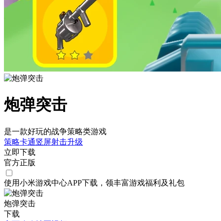
炮弹突击
是一款好玩的战争策略类游戏
策略
卡通
竖屏
射击
升级
立即下载
官方正版
使用小米游戏中心APP
下载
，领丰富游戏
福利
及
礼包
炮弹突击
下载