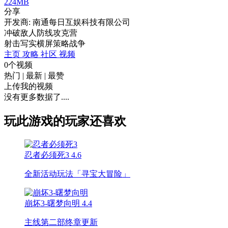
224MB
分享
开发商: 南通每日互娱科技有限公司
冲破敌人防线攻克营
射击
写实
横屏
策略
战争
主页
攻略
社区
视频
0个视频
热门
|
最新
|
最赞
上传我的视频
没有更多数据了....
玩此游戏的玩家还喜欢
忍者必须死3
4.6
全新活动玩法「寻宝大冒险」
崩坏3-曙梦向明
4.4
主线第二部终章更新