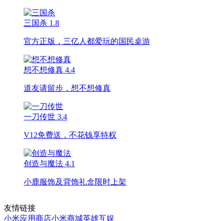
三国杀
1.8
官方正版，三亿人都爱玩的国民桌游
想不想修真
4.4
道友请留步，想不想修真
一刀传世
3.4
V12免费送，不花钱享特权
创造与魔法
4.1
小鹿服饰及背饰礼盒限时上架
友情链接
小米应用商店
小米商城
英雄互娱