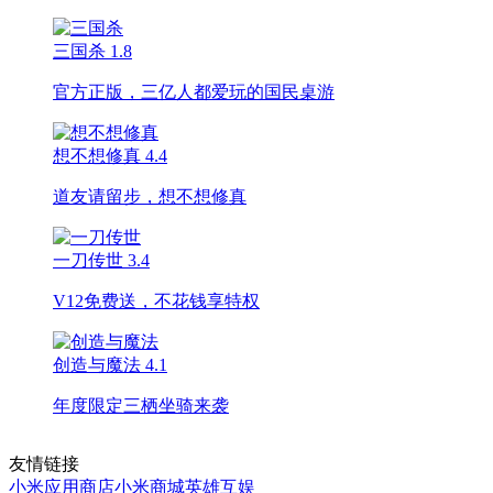
三国杀
1.8
官方正版，三亿人都爱玩的国民桌游
想不想修真
4.4
道友请留步，想不想修真
一刀传世
3.4
V12免费送，不花钱享特权
创造与魔法
4.1
年度限定三栖坐骑来袭
友情链接
小米应用商店
小米商城
英雄互娱