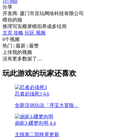
107MB
分享
开发商: 厦门市灵玩网络科技有限公司
喂你的猫
推理
写实
横屏
模拟
养成
多结局
主页
攻略
社区
视频
0个视频
热门
|
最新
|
最赞
上传我的视频
没有更多数据了....
玩此游戏的玩家还喜欢
忍者必须死3
4.6
全新活动玩法「寻宝大冒险」
崩坏3-曙梦向明
4.4
主线第二部终章更新