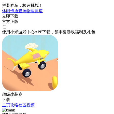
拼装赛车，极速挑战！
休闲
卡通
竖屏
物理
竞速
立即下载
官方正版
使用小米游戏中心APP
下载
，领丰富游戏
福利
及
礼包
超级改装赛
下载
主页
攻略
社区
视频