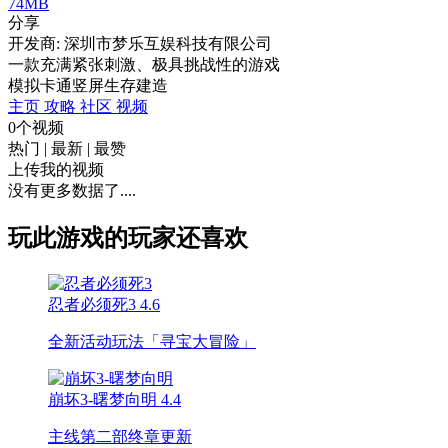
74MB
分享
开发商: 深圳市梦乐互娱科技有限公司
一款充满紧张刺激、极具挑战性的游戏
模拟
卡通
竖屏
生存
建造
主页
攻略
社区
视频
0个视频
热门
|
最新
|
最赞
上传我的视频
没有更多数据了....
玩此游戏的玩家还喜欢
忍者必须死3
4.6
全新活动玩法「寻宝大冒险」
崩坏3-曙梦向明
4.4
主线第二部终章更新