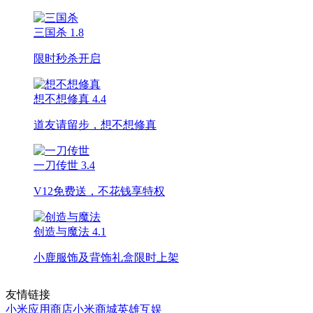
三国杀
1.8
限时秒杀开启
想不想修真
4.4
道友请留步，想不想修真
一刀传世
3.4
V12免费送，不花钱享特权
创造与魔法
4.1
小鹿服饰及背饰礼盒限时上架
友情链接
小米应用商店
小米商城
英雄互娱