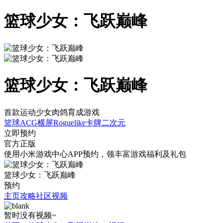
篮球少女：飞跃巅峰
篮球少女：飞跃巅峰
首款运动少女肉鸽育成游戏
篮球
ACG
横屏
Roguelike
卡牌
二次元
立即预约
官方正版
使用小米游戏中心APP
预约
，领丰富游戏
福利
及
礼包
篮球少女：飞跃巅峰
预约
主页
攻略
社区
视频
暂时没有视频~