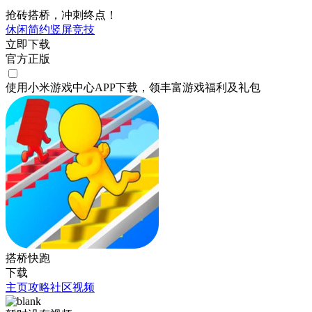
抢砖搭桥，冲刺终点！
休闲
简约
竖屏
竞技
立即下载
官方正版
使用小米游戏中心APP
下载
，领丰富游戏
福利
及
礼包
搭桥快跑
下载
主页
攻略
社区
视频