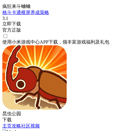
疯狂来斗蛐蛐
格斗
卡通
横屏
养成
策略
3.1
立即下载
官方正版
使用小米游戏中心APP
下载
，领丰富游戏
福利
及
礼包
昆虫公园
下载
主页
攻略
社区
视频