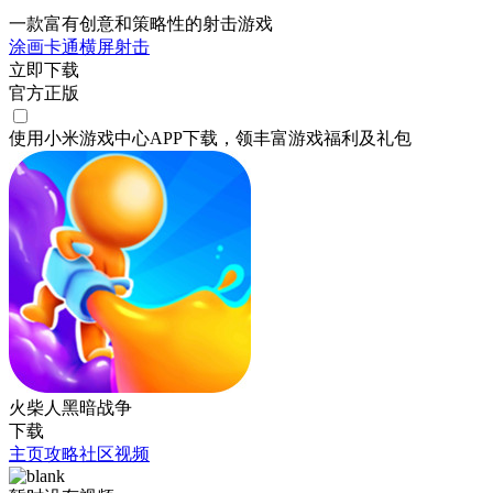
一款富有创意和策略性的射击游戏
涂画
卡通
横屏
射击
立即下载
官方正版
使用小米游戏中心APP
下载
，领丰富游戏
福利
及
礼包
火柴人黑暗战争
下载
主页
攻略
社区
视频