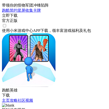
带领你的怪物军团冲锋陷阵
跑酷
简约
竖屏
收集
卡牌
立即下载
官方正版
使用小米游戏中心APP
下载
，领丰富游戏
福利
及
礼包
跑酷英雄
下载
主页
攻略
社区
视频