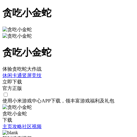
贪吃小金蛇
贪吃小金蛇
体验贪吃蛇大作战
休闲
卡通
竖屏
竞技
立即下载
官方正版
使用小米游戏中心APP
下载
，领丰富游戏
福利
及
礼包
贪吃小金蛇
下载
主页
攻略
社区
视频