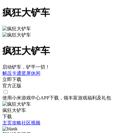
疯狂大铲车
疯狂大铲车
启动铲车，铲平一切！
解压
卡通
竖屏
休闲
立即下载
官方正版
使用小米游戏中心APP
下载
，领丰富游戏
福利
及
礼包
疯狂大铲车
下载
主页
攻略
社区
视频