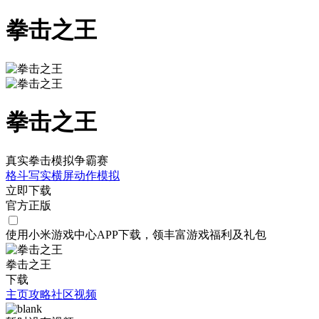
拳击之王
拳击之王
真实拳击模拟争霸赛
格斗
写实
横屏
动作
模拟
立即下载
官方正版
使用小米游戏中心APP
下载
，领丰富游戏
福利
及
礼包
拳击之王
下载
主页
攻略
社区
视频