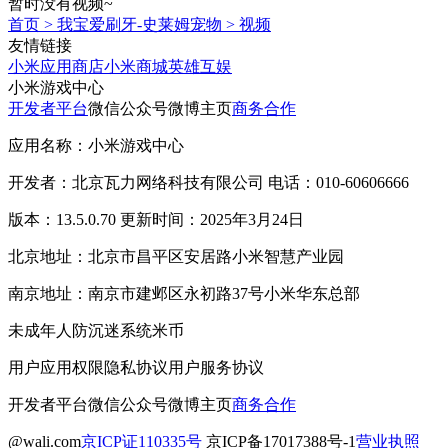
暂时没有视频~
首页
>
我宝爱刷牙-史莱姆宠物
>
视频
友情链接
小米应用商店
小米商城
英雄互娱
小米游戏中心
开发者平台
微信公众号
微博主页
商务合作
应用名称：小米游戏中心
开发者：北京瓦力网络科技有限公司 电话：010-60606666
版本：13.5.0.70 更新时间：2025年3月24日
北京地址：北京市昌平区安居路小米智慧产业园
南京地址：南京市建邺区永初路37号小米华东总部
未成年人防沉迷系统
米币
用户应用权限
隐私协议
用户服务协议
开发者平台
微信公众号
微博主页
商务合作
@wali.com
京ICP证110335号
京ICP备17017388号-1
营业执照