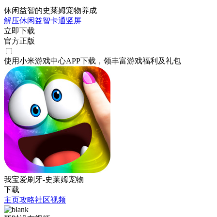
休闲益智的史莱姆宠物养成
解压
休闲
益智
卡通
竖屏
立即下载
官方正版
使用小米游戏中心APP
下载
，领丰富游戏
福利
及
礼包
我宝爱刷牙-史莱姆宠物
下载
主页
攻略
社区
视频