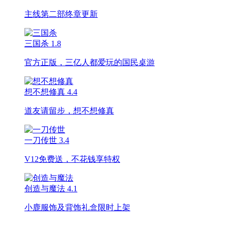
主线第二部终章更新
三国杀
1.8
官方正版，三亿人都爱玩的国民桌游
想不想修真
4.4
道友请留步，想不想修真
一刀传世
3.4
V12免费送，不花钱享特权
创造与魔法
4.1
小鹿服饰及背饰礼盒限时上架