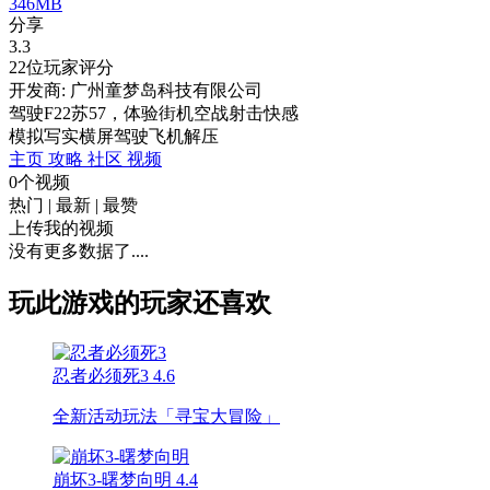
346MB
分享
3.3
22位玩家评分
开发商: 广州童梦岛科技有限公司
驾驶F22苏57，体验街机空战射击快感
模拟
写实
横屏
驾驶
飞机
解压
主页
攻略
社区
视频
0个视频
热门
|
最新
|
最赞
上传我的视频
没有更多数据了....
玩此游戏的玩家还喜欢
忍者必须死3
4.6
全新活动玩法「寻宝大冒险」
崩坏3-曙梦向明
4.4