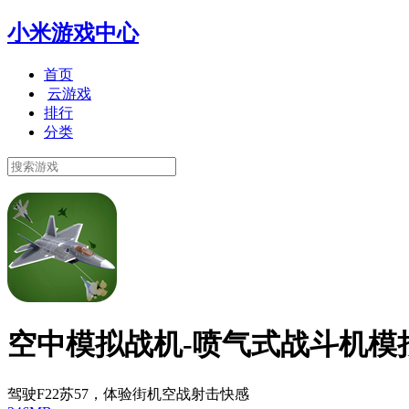
小米游戏中心
首页
云游戏
排行
分类
空中模拟战机-喷气式战斗机模
驾驶F22苏57，体验街机空战射击快感