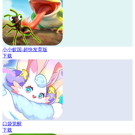
小小蚁国-超快发育版
下载
口袋觉醒
下载