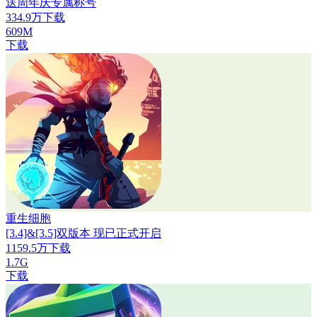
送周年庆专属称号
334.9万下载
609M
下载
重生细胞
[3.4]&[3.5]双版本 现已正式开启
1159.5万下载
1.7G
下载