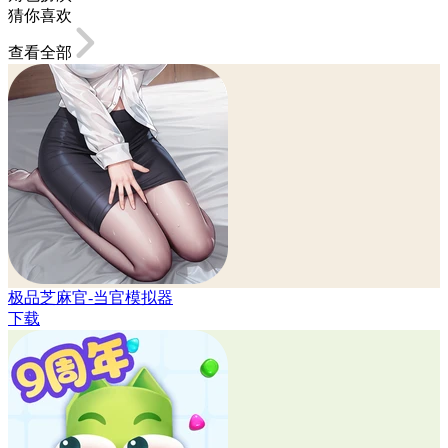
猜你喜欢
查看全部
极品芝麻官-当官模拟器
下载