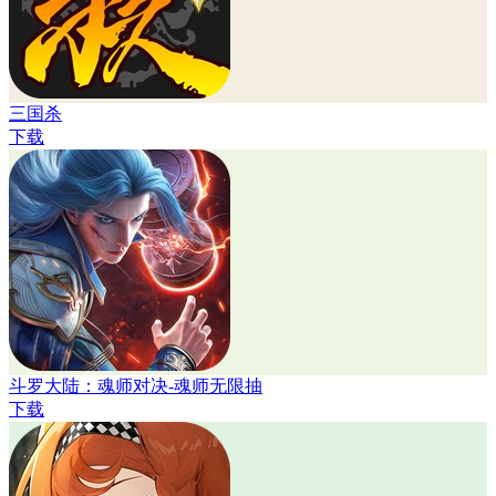
三国杀
下载
斗罗大陆：魂师对决-魂师无限抽
下载