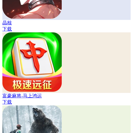
晶核
下载
富豪麻将-马上鸿运
下载