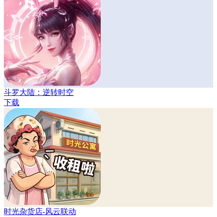
斗罗大陆：逆转时空
下载
时光杂货店-风云联动