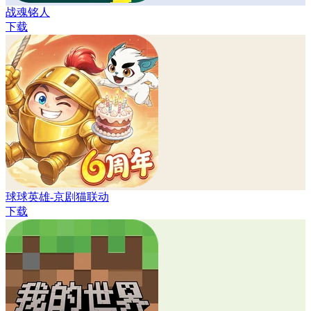
战魂铭人
下载
球球英雄-京剧猫联动
下载