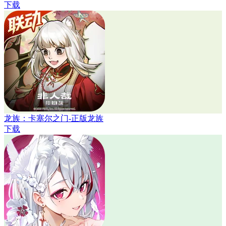
下载
龙族：卡塞尔之门-正版龙族
下载