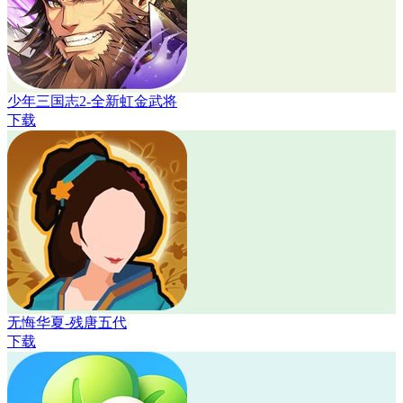
少年三国志2-全新虹金武将
下载
无悔华夏-残唐五代
下载