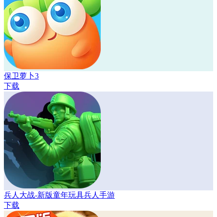
保卫萝卜3
下载
兵人大战-新版童年玩具兵人手游
下载