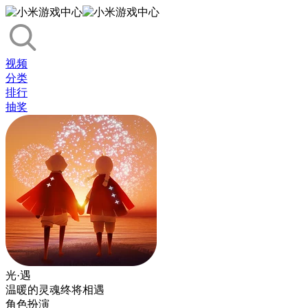
视频
分类
排行
抽奖
光·遇
温暖的灵魂终将相遇
角色扮演