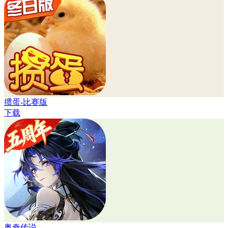
掼蛋-比赛版
下载
奥奇传说