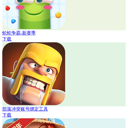
蛇蛇争霸-新赛季
下载
部落冲突账号绑定工具
下载