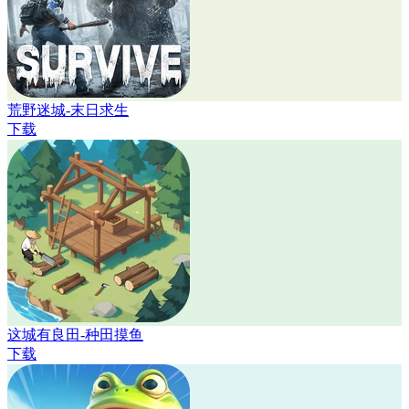
荒野迷城-末日求生
下载
这城有良田-种田摸鱼
下载