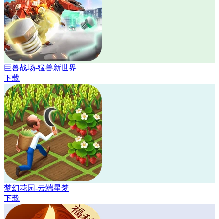
巨兽战场-猛兽新世界
下载
梦幻花园-云端星梦
下载