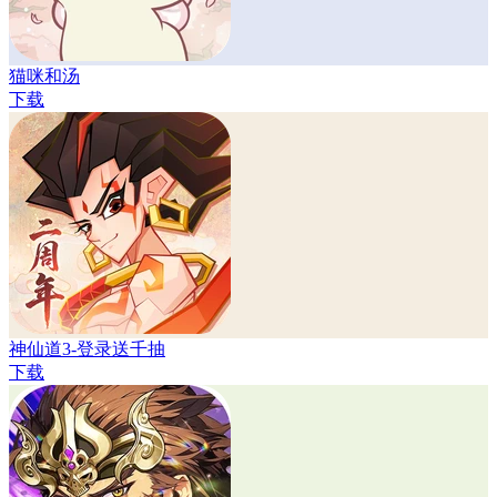
猫咪和汤
下载
神仙道3-登录送千抽
下载