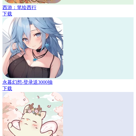
西游：笔绘西行
下载
永暮幻想-登录送3000抽
下载