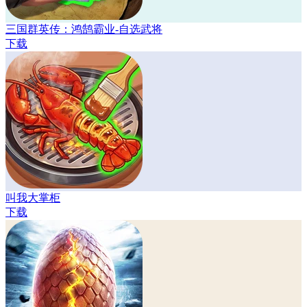
三国群英传：鸿鹄霸业-自选武将
下载
叫我大掌柜
下载