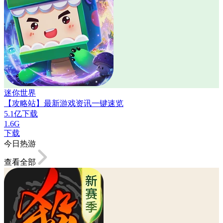
迷你世界
【攻略站】最新游戏资讯一键速览
5.1亿下载
1.6G
下载
今日热游
查看全部