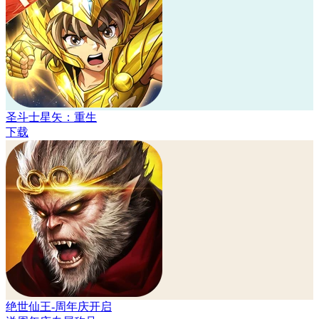
圣斗士星矢：重生
下载
绝世仙王-周年庆开启