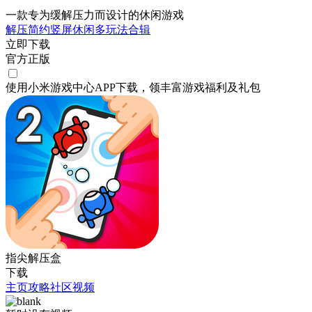
一款专为缓解压力而设计的休闲游戏
解压
简约
竖屏
休闲
多玩法合辑
立即下载
官方正版
使用小米游戏中心APP
下载
，领丰富游戏
福利
及
礼包
指尖解压盒
下载
主页
攻略
社区
视频