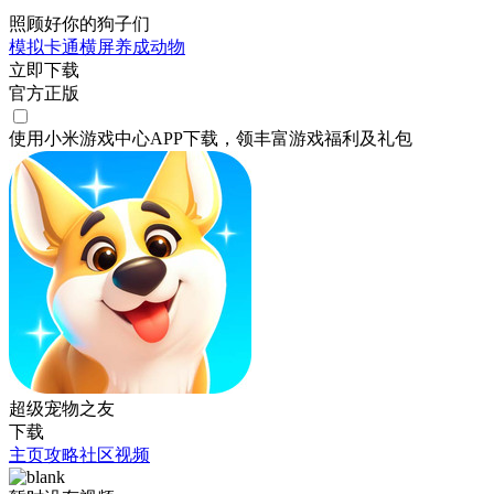
照顾好你的狗子们
模拟
卡通
横屏
养成
动物
立即下载
官方正版
使用小米游戏中心APP
下载
，领丰富游戏
福利
及
礼包
超级宠物之友
下载
主页
攻略
社区
视频