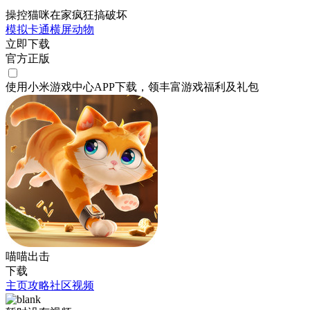
操控猫咪在家疯狂搞破坏
模拟
卡通
横屏
动物
立即下载
官方正版
使用小米游戏中心APP
下载
，领丰富游戏
福利
及
礼包
喵喵出击
下载
主页
攻略
社区
视频