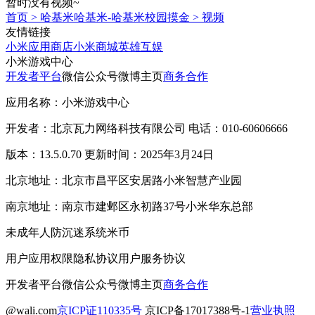
暂时没有视频~
首页
>
哈基米哈基米-哈基米校园摸金
>
视频
友情链接
小米应用商店
小米商城
英雄互娱
小米游戏中心
开发者平台
微信公众号
微博主页
商务合作
应用名称：小米游戏中心
开发者：北京瓦力网络科技有限公司 电话：010-60606666
版本：13.5.0.70 更新时间：2025年3月24日
北京地址：北京市昌平区安居路小米智慧产业园
南京地址：南京市建邺区永初路37号小米华东总部
未成年人防沉迷系统
米币
用户应用权限
隐私协议
用户服务协议
开发者平台
微信公众号
微博主页
商务合作
@wali.com
京ICP证110335号
京ICP备17017388号-1
营业执照