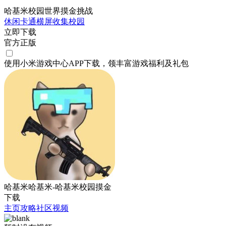
哈基米校园世界摸金挑战
休闲
卡通
横屏
收集
校园
立即下载
官方正版
使用小米游戏中心APP
下载
，领丰富游戏
福利
及
礼包
哈基米哈基米-哈基米校园摸金
下载
主页
攻略
社区
视频