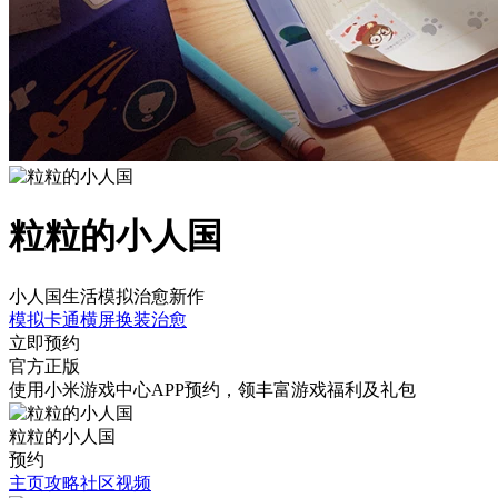
粒粒的小人国
小人国生活模拟治愈新作
模拟
卡通
横屏
换装
治愈
立即预约
官方正版
使用小米游戏中心APP
预约
，领丰富游戏
福利
及
礼包
粒粒的小人国
预约
主页
攻略
社区
视频