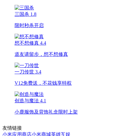
三国杀
1.8
限时秒杀开启
想不想修真
4.4
道友请留步，想不想修真
一刀传世
3.4
V12免费送，不花钱享特权
创造与魔法
4.1
小鹿服饰及背饰礼盒限时上架
友情链接
小米应用商店
小米商城
英雄互娱