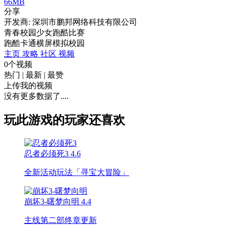
66MB
分享
开发商: 深圳市鹏邦网络科技有限公司
青春校园少女跑酷比赛
跑酷
卡通
横屏
模拟
校园
主页
攻略
社区
视频
0个视频
热门
|
最新
|
最赞
上传我的视频
没有更多数据了....
玩此游戏的玩家还喜欢
忍者必须死3
4.6
全新活动玩法「寻宝大冒险」
崩坏3-曙梦向明
4.4
主线第二部终章更新