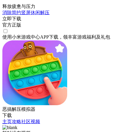
释放疲惫与压力
消除
简约
竖屏
休闲
解压
立即下载
官方正版
使用小米游戏中心APP
下载
，领丰富游戏
福利
及
礼包
恶搞解压模拟器
下载
主页
攻略
社区
视频