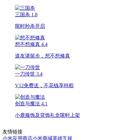
三国杀
1.8
限时秒杀开启
想不想修真
4.4
道友请留步，想不想修真
一刀传世
3.4
V12免费送，不花钱享特权
创造与魔法
4.1
小鹿服饰及背饰礼盒限时上架
友情链接
小米应用商店
小米商城
英雄互娱