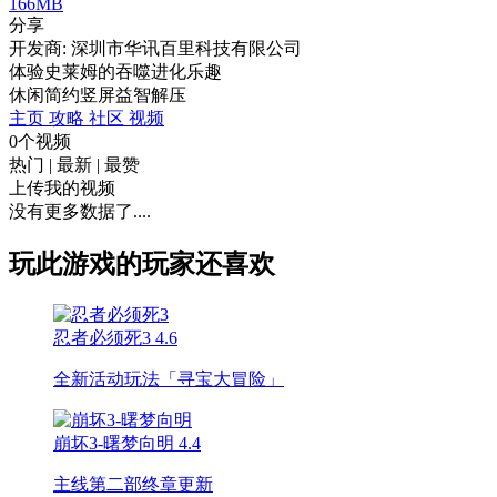
166MB
分享
开发商: 深圳市华讯百里科技有限公司
体验史莱姆的吞噬进化乐趣
休闲
简约
竖屏
益智
解压
主页
攻略
社区
视频
0个视频
热门
|
最新
|
最赞
上传我的视频
没有更多数据了....
玩此游戏的玩家还喜欢
忍者必须死3
4.6
全新活动玩法「寻宝大冒险」
崩坏3-曙梦向明
4.4
主线第二部终章更新