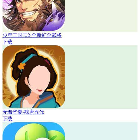
少年三国志2-全新虹金武将
下载
无悔华夏-残唐五代
下载