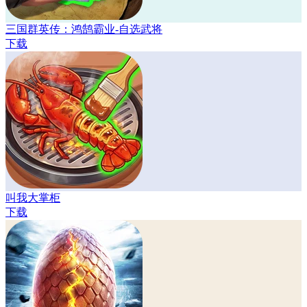
三国群英传：鸿鹄霸业-自选武将
下载
叫我大掌柜
下载