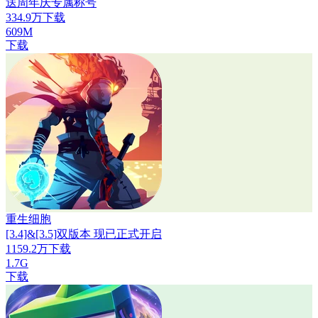
送周年庆专属称号
334.9万下载
609M
下载
重生细胞
[3.4]&[3.5]双版本 现已正式开启
1159.2万下载
1.7G
下载