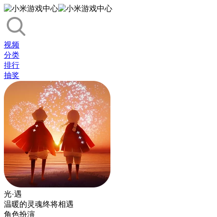
视频
分类
排行
抽奖
光·遇
温暖的灵魂终将相遇
角色扮演