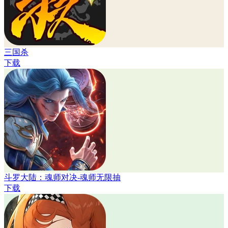
三国杀
下载
斗罗大陆：魂师对决-魂师无限抽
下载