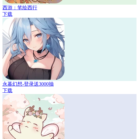
西游：笔绘西行
下载
永暮幻想-登录送3000抽
下载