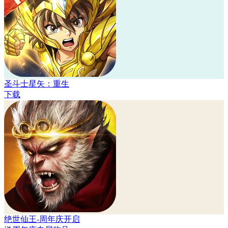
圣斗士星矢：重生
下载
绝世仙王-周年庆开启