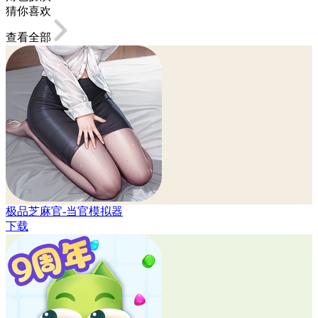
猜你喜欢
查看全部
极品芝麻官-当官模拟器
下载