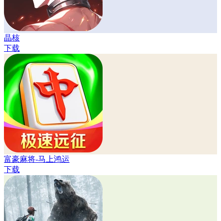
晶核
下载
富豪麻将-马上鸿运
下载