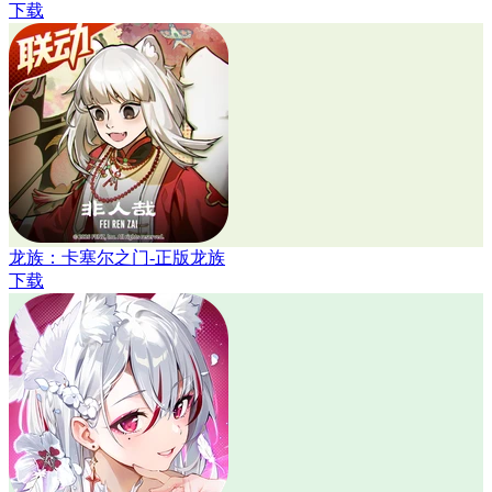
下载
龙族：卡塞尔之门-正版龙族
下载