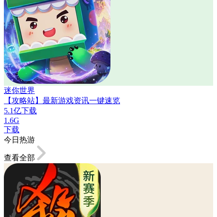
迷你世界
【攻略站】最新游戏资讯一键速览
5.1亿下载
1.6G
下载
今日热游
查看全部