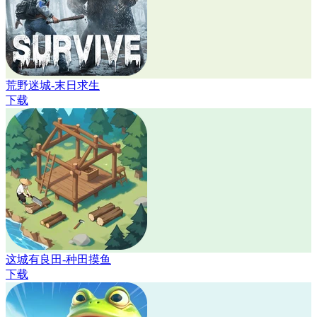
荒野迷城-末日求生
下载
这城有良田-种田摸鱼
下载