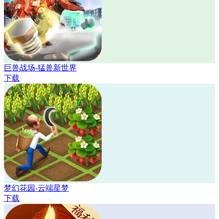
巨兽战场-猛兽新世界
下载
梦幻花园-云端星梦
下载