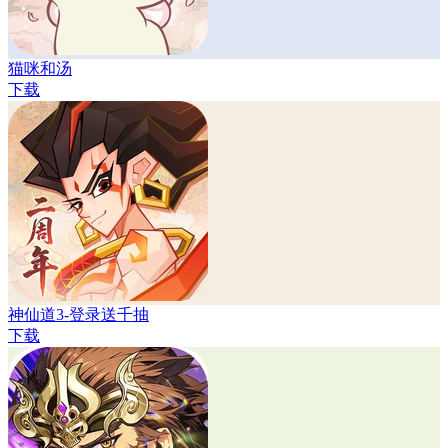
猫咪和汤
下载
神仙道3-登录送千抽
下载