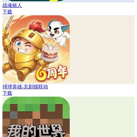
战魂铭人
下载
球球英雄-京剧猫联动
下载