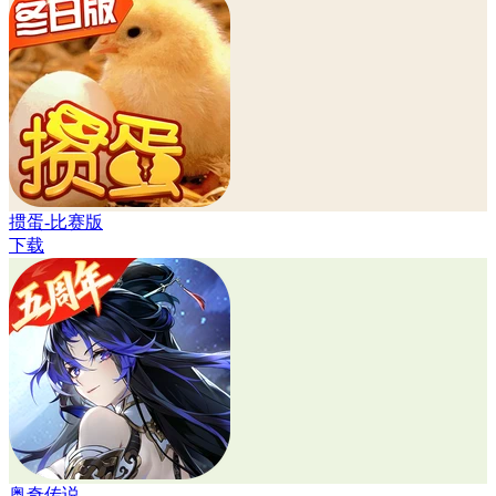
掼蛋-比赛版
下载
奥奇传说