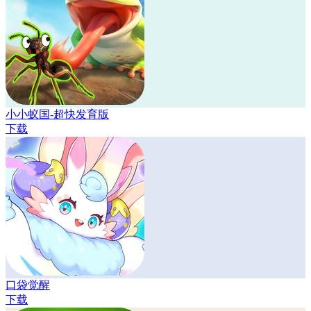
小小蚁国-超快发育版
下载
口袋觉醒
下载