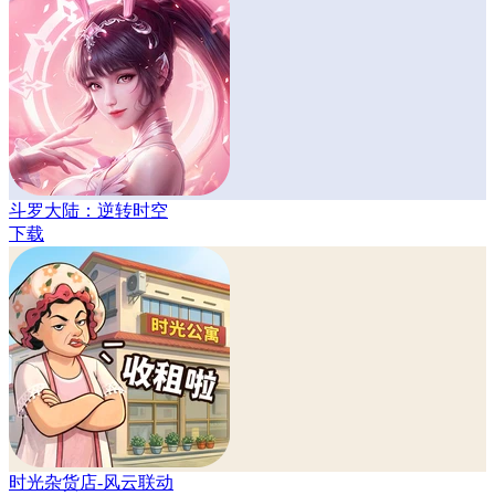
斗罗大陆：逆转时空
下载
时光杂货店-风云联动