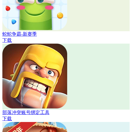
蛇蛇争霸-新赛季
下载
部落冲突账号绑定工具
下载