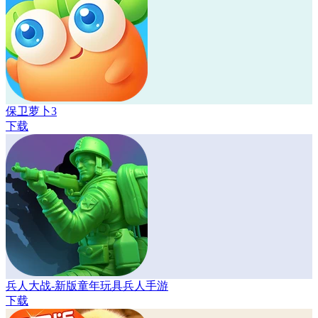
保卫萝卜3
下载
兵人大战-新版童年玩具兵人手游
下载