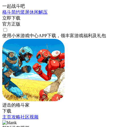
一起战斗吧
格斗
简约
竖屏
休闲
解压
立即下载
官方正版
使用小米游戏中心APP
下载
，领丰富游戏
福利
及
礼包
进击的格斗家
下载
主页
攻略
社区
视频