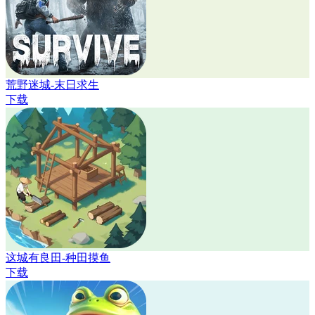
荒野迷城-末日求生
下载
这城有良田-种田摸鱼
下载