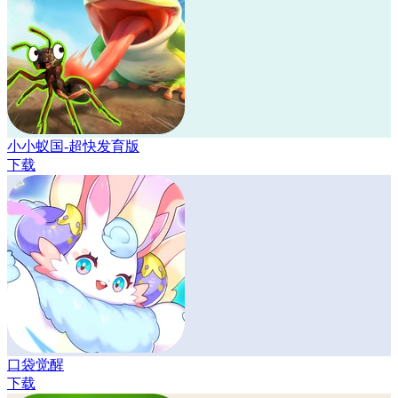
小小蚁国-超快发育版
下载
口袋觉醒
下载