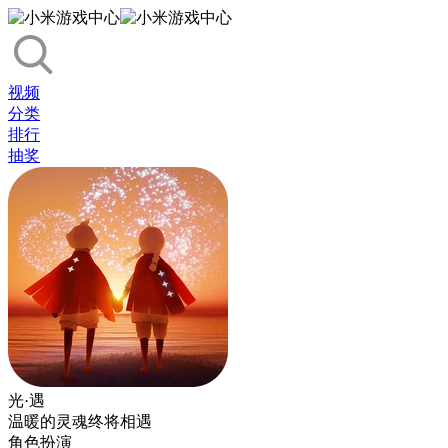
视频
分类
排行
抽奖
光·遇
温暖的灵魂终将相遇
角色扮演