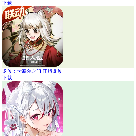
下载
龙族：卡塞尔之门-正版龙族
下载