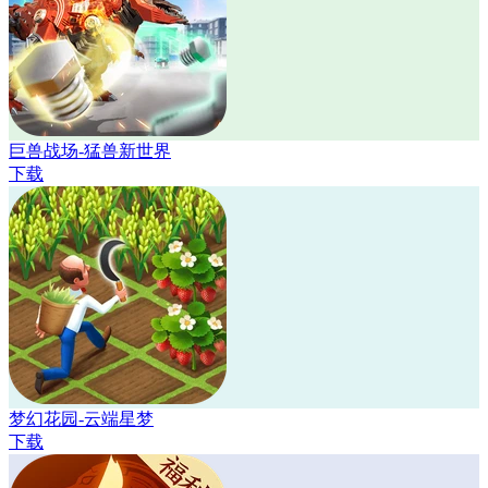
巨兽战场-猛兽新世界
下载
梦幻花园-云端星梦
下载