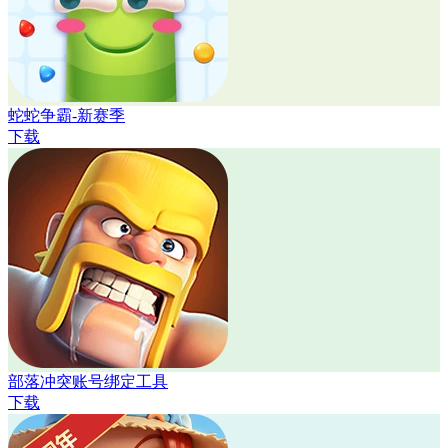
蛇蛇争霸-新赛季
下载
部落冲突账号绑定工具
下载