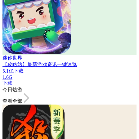
迷你世界
【攻略站】最新游戏资讯一键速览
5.1亿下载
1.6G
下载
今日热游
查看全部