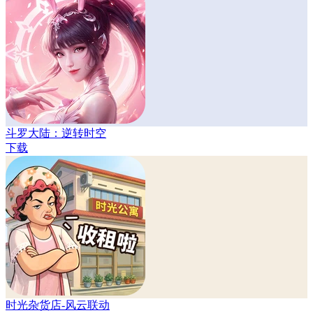
斗罗大陆：逆转时空
下载
时光杂货店-风云联动