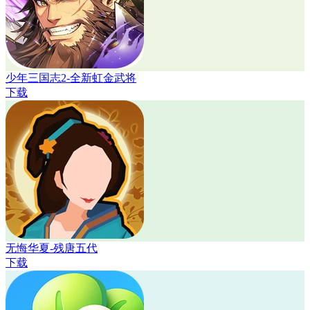
少年三国志2-全新虹金武将
下载
无悔华夏-残唐五代
下载