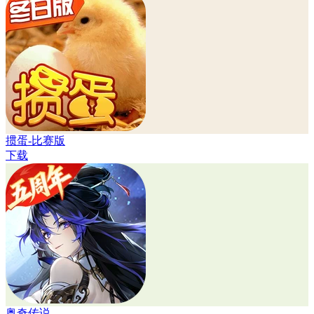
掼蛋-比赛版
下载
奥奇传说