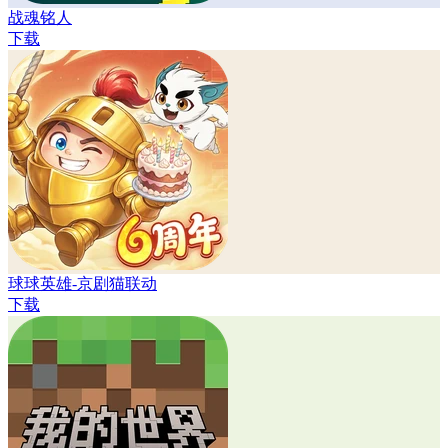
战魂铭人
下载
球球英雄-京剧猫联动
下载