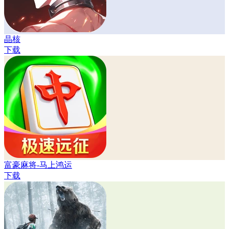
晶核
下载
富豪麻将-马上鸿运
下载