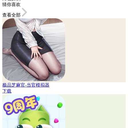
猜你喜欢
查看全部
极品芝麻官-当官模拟器
下载