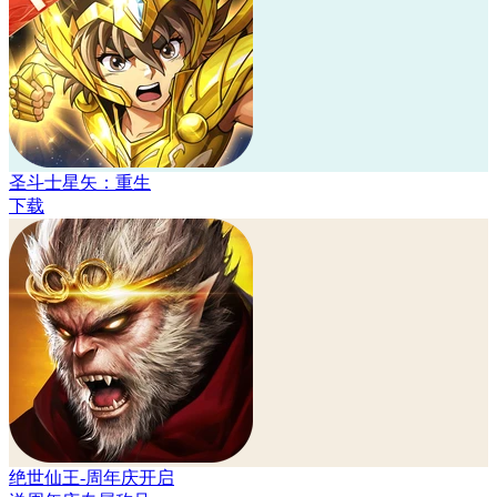
圣斗士星矢：重生
下载
绝世仙王-周年庆开启