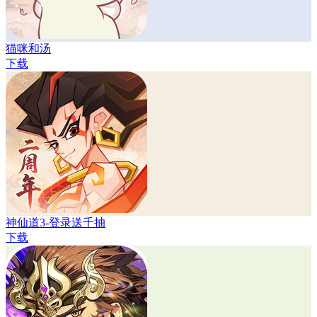
猫咪和汤
下载
神仙道3-登录送千抽
下载