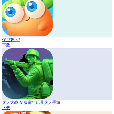
保卫萝卜3
下载
兵人大战-新版童年玩具兵人手游
下载