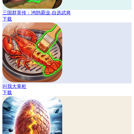
三国群英传：鸿鹄霸业-自选武将
下载
叫我大掌柜
下载