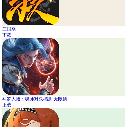
三国杀
下载
斗罗大陆：魂师对决-魂师无限抽
下载