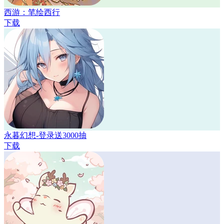
西游：笔绘西行
下载
永暮幻想-登录送3000抽
下载