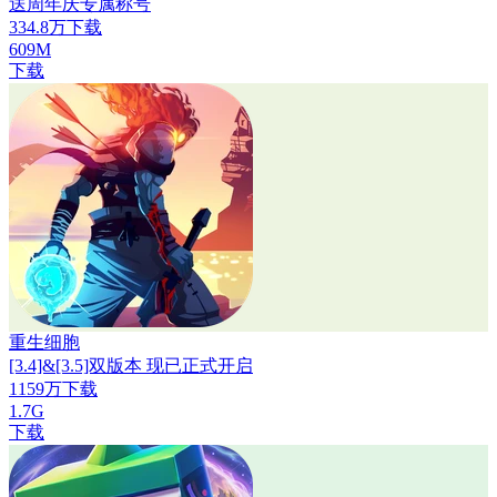
送周年庆专属称号
334.8万下载
609M
下载
重生细胞
[3.4]&[3.5]双版本 现已正式开启
1159万下载
1.7G
下载