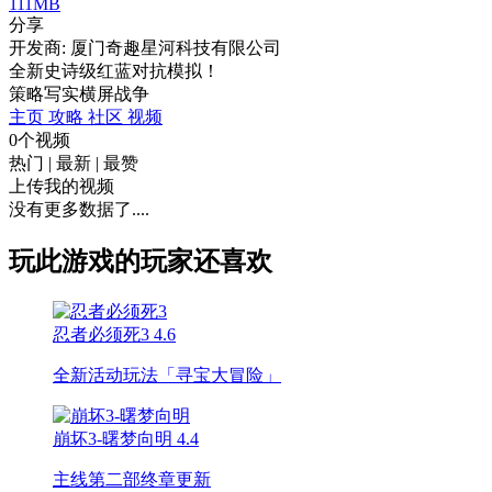
111MB
分享
开发商: 厦门奇趣星河科技有限公司
全新史诗级红蓝对抗模拟！
策略
写实
横屏
战争
主页
攻略
社区
视频
0个视频
热门
|
最新
|
最赞
上传我的视频
没有更多数据了....
玩此游戏的玩家还喜欢
忍者必须死3
4.6
全新活动玩法「寻宝大冒险」
崩坏3-曙梦向明
4.4
主线第二部终章更新