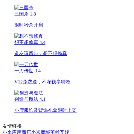
三国杀
1.8
限时秒杀开启
想不想修真
4.4
道友请留步，想不想修真
一刀传世
3.4
V12免费送，不花钱享特权
创造与魔法
4.1
小鹿服饰及背饰礼盒限时上架
友情链接
小米应用商店
小米商城
英雄互娱