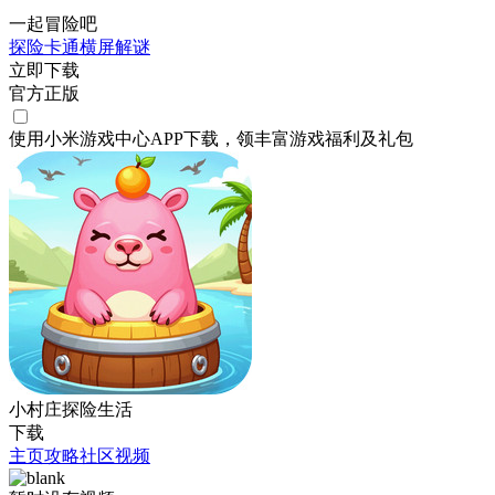
一起冒险吧
探险
卡通
横屏
解谜
立即下载
官方正版
使用小米游戏中心APP
下载
，领丰富游戏
福利
及
礼包
小村庄探险生活
下载
主页
攻略
社区
视频