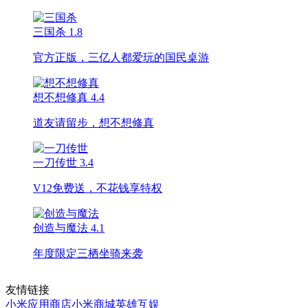
三国杀
1.8
官方正版，三亿人都爱玩的国民桌游
想不想修真
4.4
道友请留步，想不想修真
一刀传世
3.4
V12免费送，不花钱享特权
创造与魔法
4.1
年度限定三栖坐骑来袭
友情链接
小米应用商店
小米商城
英雄互娱