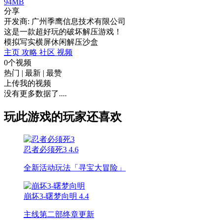
94MB
分享
开发商: 广州季鹰信息技术有限公司
这是一款超好玩的破坏解压游戏！
模拟
写实
横屏
休闲
解压
沙盒
主页
攻略
社区
视频
0个视频
热门
|
最新
|
最赞
上传我的视频
没有更多数据了....
玩此游戏的玩家还喜欢
忍者必须死3
4.6
全新活动玩法「寻宝大冒险」
崩坏3-曙梦向明
4.4
主线第二部终章更新