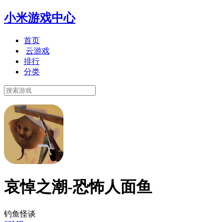
小米游戏中心
首页
云游戏
排行
分类
哀悼之潮-恐怖人面鱼
钓鱼怪谈