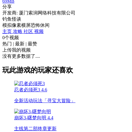
69MB
分享
开发商: 厦门索润网络科技有限公司
钓鱼怪谈
模拟
像素
横屏
恐怖
休闲
主页
攻略
社区
视频
0个视频
热门
|
最新
|
最赞
上传我的视频
没有更多数据了....
玩此游戏的玩家还喜欢
忍者必须死3
4.6
全新活动玩法「寻宝大冒险」
崩坏3-曙梦向明
4.4
主线第二部终章更新