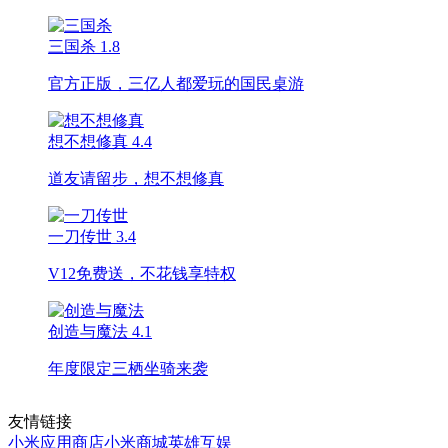
三国杀
1.8
官方正版，三亿人都爱玩的国民桌游
想不想修真
4.4
道友请留步，想不想修真
一刀传世
3.4
V12免费送，不花钱享特权
创造与魔法
4.1
年度限定三栖坐骑来袭
友情链接
小米应用商店
小米商城
英雄互娱