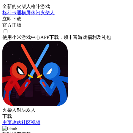
全新的火柴人格斗游戏
格斗
卡通
横屏
休闲
火柴人
立即下载
官方正版
使用小米游戏中心APP
下载
，领丰富游戏
福利
及
礼包
火柴人对决双人
下载
主页
攻略
社区
视频